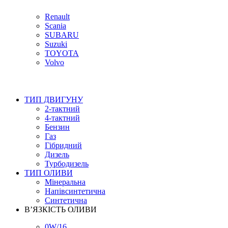
Renault
Scania
SUBARU
Suzuki
TOYOTA
Volvo
ТИП ДВИГУНУ
2-тактний
4-тактний
Бензин
Газ
Гібридний
Дизель
Турбодизель
ТИП ОЛИВИ
Мінеральна
Напівсинтетична
Синтетична
В’ЯЗКІСТЬ ОЛИВИ
0W/16