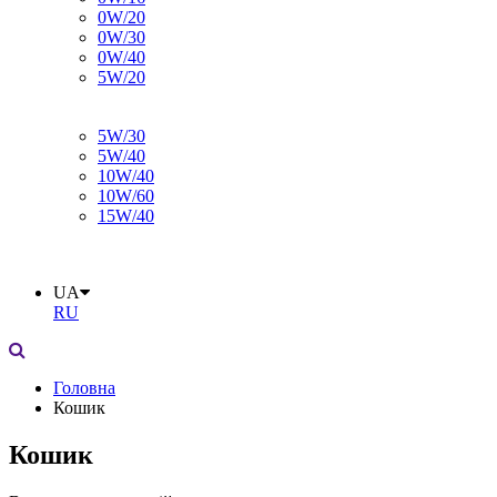
0W/20
0W/30
0W/40
5W/20
5W/30
5W/40
10W/40
10W/60
15W/40
UA
RU
Головна
Кошик
Кошик