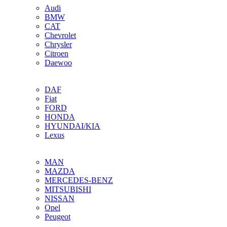
Audi
BMW
CAT
Chevrolet
Chrysler
Citroen
Daewoo
DAF
Fiat
FORD
HONDA
HYUNDAI/KIA
Lexus
MAN
MAZDA
MERCEDES-BENZ
MITSUBISHI
NISSAN
Opel
Peugeot